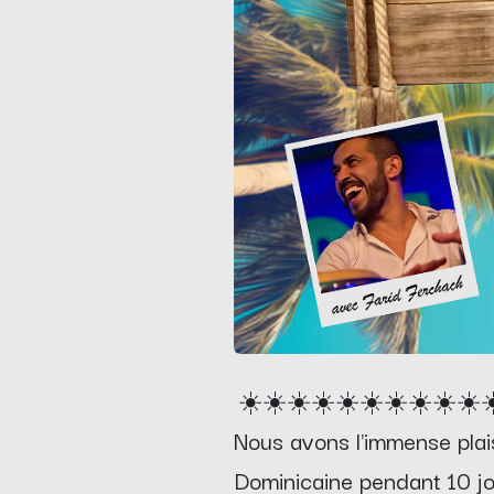
☀️☀️☀️☀️☀️☀️☀️☀️☀️☀️☀
Nous avons l'immense plais
Dominicaine pendant 10 j