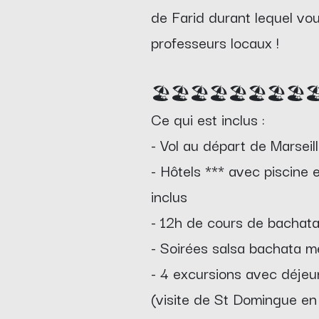
de Farid durant lequel vo
professeurs locaux !
🏖️🏖️🏖️🏖️🏖️🏖️🏖️🏖️🏖
Ce qui est inclus :
- Vol au départ de Marseil
- Hôtels *** avec piscine 
inclus
- 12h de cours de bachata
- Soirées salsa bachata 
- 4 excursions avec déjeu
(visite de St Domingue en